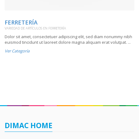
FERRETERÍA
S
VARIEDAD DE ARTÍCULOS EN FERRETERÍA
VA
Dolor sit amet, consectetuer adipiscing elit, sed diam nonummy nibh
Do
euismod tincidunt ut laoreet dolore magna aliquam erat volutpat. ...
eu
Ver Categoría
Ve
DIMAC HOME