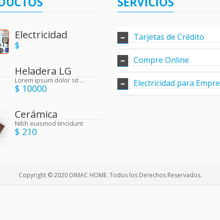
DUCTOS
SERVICIOS
Electricidad
Tarjetas de Crédito
$
Compre Online
Heladera LG
Lorem ipsum dolor sit ...
Electricidad para Empr
$ 10000
Cerámica
Nibh euismod tincidunt
$ 210
Copyright © 2020 DIMAC HOME. Todos los Derechos Reservados.