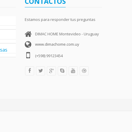
CONTACTOS
Estamos para responder tus preguntas
DIMAC HOME Montevideo - Uruguay
www.dimachome.com.uy
esas
(+598) 99123454