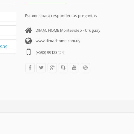
Estamos para responder tus preguntas
DIMAC HOME Montevideo - Uruguay
www.dimachome.com.uy
esas
(+598) 99123454