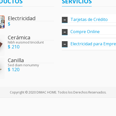
DUCTOS
SERVICIOS
Electricidad
Tarjetas de Crédito
$
Compre Online
Cerámica
Nibh euismod tincidunt
Electricidad para Empr
$ 210
Canilla
Sed diam nonummy
$ 120
Copyright © 2020 DIMAC HOME. Todos los Derechos Reservados.