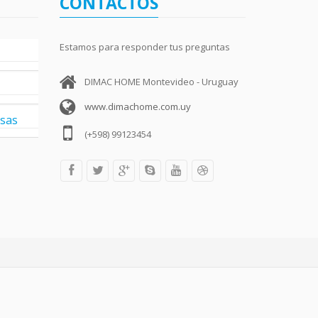
CONTACTOS
Estamos para responder tus preguntas
DIMAC HOME Montevideo - Uruguay
www.dimachome.com.uy
esas
(+598) 99123454