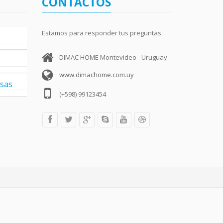
CONTACTOS
Estamos para responder tus preguntas
DIMAC HOME Montevideo - Uruguay
www.dimachome.com.uy
esas
(+598) 99123454